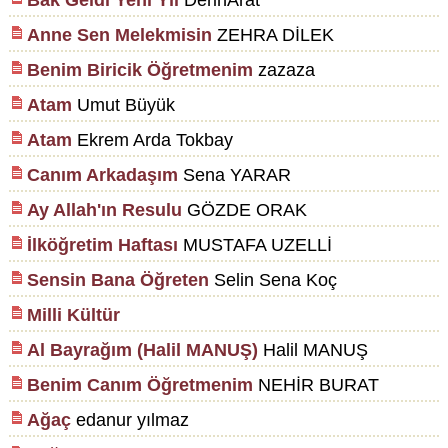
Bak Geldi Yeni Yıl
DerinArat
Anne Sen Melekmisin
ZEHRA DİLEK
Benim Biricik Öğretmenim
zazaza
Atam
Umut Büyük
Atam
Ekrem Arda Tokbay
Canım Arkadaşım
Sena YARAR
Ay Allah'ın Resulu
GÖZDE ORAK
İlköğretim Haftası
MUSTAFA UZELLİ
Sensin Bana Öğreten
Selin Sena Koç
Milli Kültür
Al Bayrağım (Halil MANUŞ)
Halil MANUŞ
Benim Canım Öğretmenim
NEHİR BURAT
Ağaç
edanur yılmaz