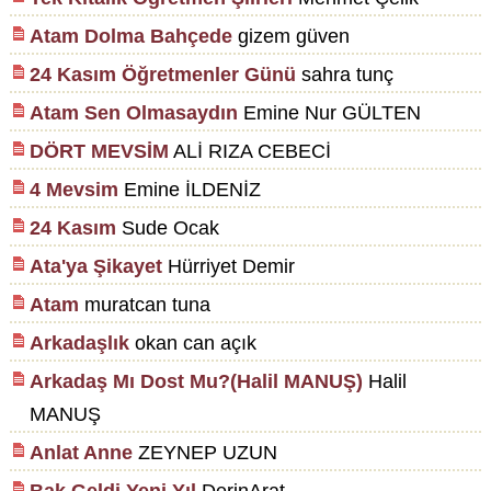
Atam Dolma Bahçede
gizem güven
24 Kasım Öğretmenler Günü
sahra tunç
Atam Sen Olmasaydın
Emine Nur GÜLTEN
DÖRT MEVSİM
ALİ RIZA CEBECİ
4 Mevsim
Emine İLDENİZ
24 Kasım
Sude Ocak
Ata'ya Şikayet
Hürriyet Demir
Atam
muratcan tuna
Arkadaşlık
okan can açık
Arkadaş Mı Dost Mu?(Halil MANUŞ)
Halil
MANUŞ
Anlat Anne
ZEYNEP UZUN