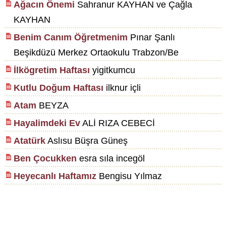
Ağacın Önemi
Sahranur KAYHAN ve Çağla
KAYHAN
Benim Canım Öğretmenim
Pınar Şanlı
Beşikdüzü Merkez Ortaokulu Trabzon/Be
İlkögretim Haftası
yigitkumcu
Kutlu Doğum Haftası
ilknur içli
Atam
BEYZA
Hayalimdeki Ev
ALİ RIZA CEBECİ
Atatürk
Aslısu Büşra Güneş
Ben Çocukken
esra sıla incegöl
Heyecanlı Haftamız
Bengisu Yılmaz