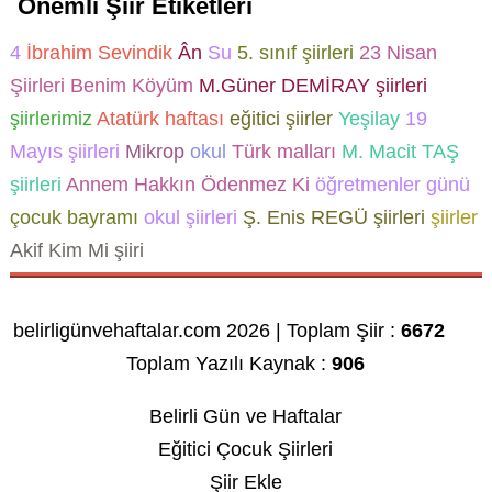
Önemli Şiir Etiketleri
4
İbrahim Sevindik
Ân
Su
5. sınıf şiirleri
23 Nisan
Şiirleri
Benim Köyüm
M.Güner DEMİRAY şiirleri
şiirlerimiz
Atatürk haftası
eğitici şiirler
Yeşilay
19
Mayıs şiirleri
Mikrop
okul
Türk malları
M. Macit TAŞ
şiirleri
Annem Hakkın Ödenmez Ki
öğretmenler günü
çocuk bayramı
okul şiirleri
Ş. Enis REGÜ şiirleri
şiirler
Akif Kim Mi şiiri
belirligünvehaftalar.com 2026 | Toplam Şiir :
6672
Toplam Yazılı Kaynak :
906
Belirli Gün ve Haftalar
Eğitici Çocuk Şiirleri
Şiir Ekle