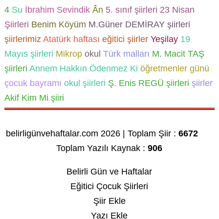
4
Su
İbrahim Sevindik
Ân
5. sınıf şiirleri
23 Nisan
Şiirleri
Benim Köyüm
M.Güner DEMİRAY şiirleri
şiirlerimiz
Atatürk haftası
eğitici şiirler
Yeşilay
19
Mayıs şiirleri
Mikrop
okul
Türk malları
M. Macit TAŞ
şiirleri
Annem Hakkın Ödenmez Ki
öğretmenler günü
çocuk bayramı
okul şiirleri
Ş. Enis REGÜ şiirleri
şiirler
Akif Kim Mi şiiri
belirligünvehaftalar.com 2026 | Toplam Şiir :
6672
Toplam Yazılı Kaynak :
906
Belirli Gün ve Haftalar
Eğitici Çocuk Şiirleri
Şiir Ekle
Yazı Ekle