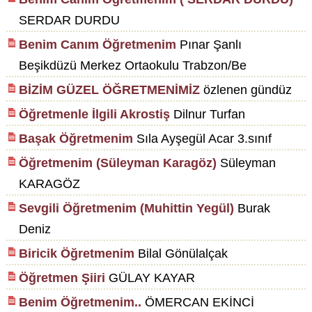
SERDAR DURDU
Benim Canım Öğretmenim
Pınar Şanlı
Beşikdüzü Merkez Ortaokulu Trabzon/Be
BİZİM GÜZEL ÖĞRETMENİMİZ
özlenen gündüz
Öğretmenle İlgili Akrostiş
Dilnur Turfan
Başak Öğretmenim
Sıla Ayşegül Acar 3.sınıf
Öğretmenim (Süleyman Karagöz)
Süleyman
KARAGÖZ
Sevgili Öğretmenim (Muhittin Yegül)
Burak
Deniz
Biricik Öğretmenim
Bilal Gönülalçak
Öğretmen Şiiri
GÜLAY KAYAR
Benim Öğretmenim..
ÖMERCAN EKİNCİ