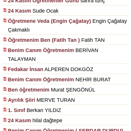
24 Kasım Öğretmenler Günü
sahra tunç
24 Kasım
Sude Ocak
Öğretmene Veda (Engin Çağatay)
Engin Çağatay
Çakmaklı
Öğretmenim Ben (Fatih Tan )
Fatih TAN
Benim Canım Öğretmenim
BERİVAN
TALAYMAN
Fedakar İnsan
ALPEREN DOKGÖZ
Benim Canım Öğretmenim
NEHİR BURAT
Ben öğretmenim
Murat ŞENGÖNÜL
Ayrılık Şiiri
MERVE TURAN
1. Sınıf
Berkan YILDIZ
24 Kasım
hilal dağtepe
Benim Canım Öğretmenim ( SERDAR DURDU)