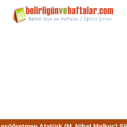
aşöğretmen Atatürk (M. Nihat Malkoç) Şii