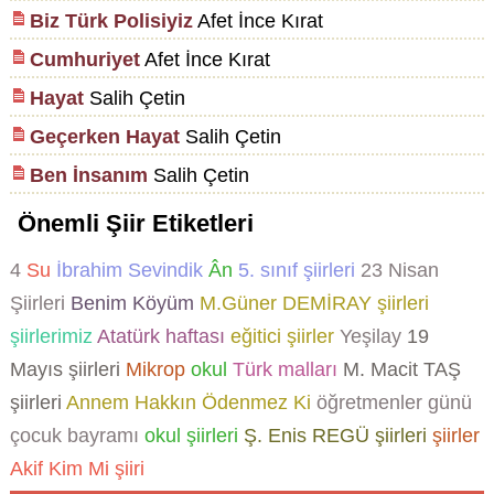
Biz Türk Polisiyiz
Afet İnce Kırat
Cumhuriyet
Afet İnce Kırat
Hayat
Salih Çetin
Geçerken Hayat
Salih Çetin
Ben İnsanım
Salih Çetin
Önemli Şiir Etiketleri
4
Su
İbrahim Sevindik
Ân
5. sınıf şiirleri
23 Nisan
Şiirleri
Benim Köyüm
M.Güner DEMİRAY şiirleri
şiirlerimiz
Atatürk haftası
eğitici şiirler
Yeşilay
19
Mayıs şiirleri
Mikrop
okul
Türk malları
M. Macit TAŞ
şiirleri
Annem Hakkın Ödenmez Ki
öğretmenler günü
çocuk bayramı
okul şiirleri
Ş. Enis REGÜ şiirleri
şiirler
Akif Kim Mi şiiri