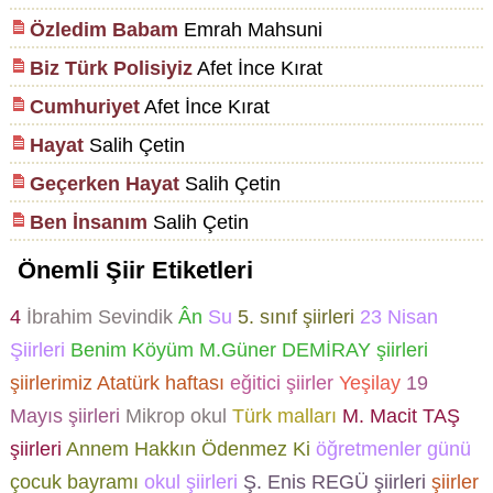
Özledim Babam
Emrah Mahsuni
Biz Türk Polisiyiz
Afet İnce Kırat
Cumhuriyet
Afet İnce Kırat
Hayat
Salih Çetin
Geçerken Hayat
Salih Çetin
Ben İnsanım
Salih Çetin
Önemli Şiir Etiketleri
4
İbrahim Sevindik
Ân
Su
5. sınıf şiirleri
23 Nisan
Şiirleri
Benim Köyüm
M.Güner DEMİRAY şiirleri
şiirlerimiz
Atatürk haftası
eğitici şiirler
Yeşilay
19
Mayıs şiirleri
Mikrop
okul
Türk malları
M. Macit TAŞ
şiirleri
Annem Hakkın Ödenmez Ki
öğretmenler günü
çocuk bayramı
okul şiirleri
Ş. Enis REGÜ şiirleri
şiirler