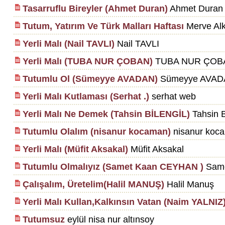
Tasarruflu Bireyler (Ahmet Duran)
Ahmet Duran
Tutum, Yatırım Ve Türk Malları Haftası
Merve Al
Yerli Malı (Nail TAVLI)
Nail TAVLI
Yerli Malı (TUBA NUR ÇOBAN)
TUBA NUR ÇOB
Tutumlu Ol (Sümeyye AVADAN)
Sümeyye AVAD
Yerli Malı Kutlaması (Serhat .)
serhat web
Yerli Malı Ne Demek (Tahsin BİLENGİL)
Tahsin 
Tutumlu Olalım (nisanur kocaman)
nisanur koc
Yerli Malı (Müfit Aksakal)
Müfit Aksakal
Tutumlu Olmalıyız (Samet Kaan CEYHAN )
Sam
Çalışalım, Üretelim(Halil MANUŞ)
Halil Manuş
Yerli Malı Kullan,Kalkınsın Vatan (Naim YALNIZ
Tutumsuz
eylül nisa nur altınsoy