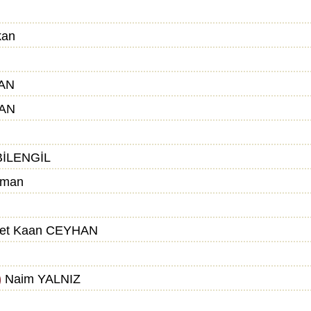
kan
AN
AN
BİLENGİL
aman
et Kaan CEYHAN
)
Naim YALNIZ