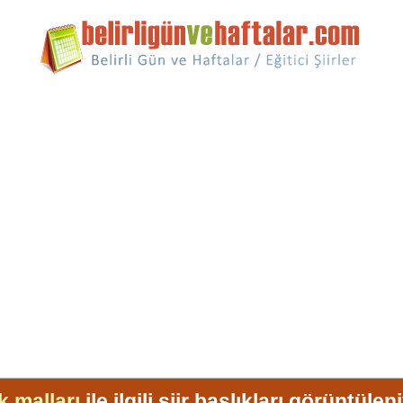
k malları
ile ilgili şiir başlıkları görüntülen