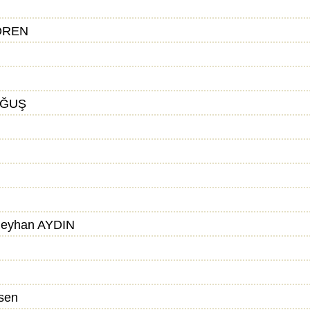
ÖREN
AĞUŞ
eyhan AYDIN
sen