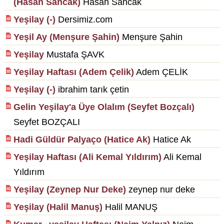
(Hasan Sancak)
Hasan Sancak
Yeşilay (-)
Dersimiz.com
Yeşil Ay (Menşure Şahin)
Menşure Şahin
Yeşilay
Mustafa ŞAVK
Yeşilay Haftası (Adem Çelik)
Adem ÇELİK
Yeşilay (-)
ibrahim tarık çetin
Gelin Yeşilay'a Üye Olalım (Seyfet Bozçalı)
Seyfet BOZÇALI
Hadi Güldür Palyaço (Hatice Ak)
Hatice Ak
Yeşilay Haftası (Ali Kemal Yıldırım)
Ali Kemal
Yıldırım
Yeşilay (Zeynep Nur Deke)
zeynep nur deke
Yeşilay (Halil Manuş)
Halil MANUŞ