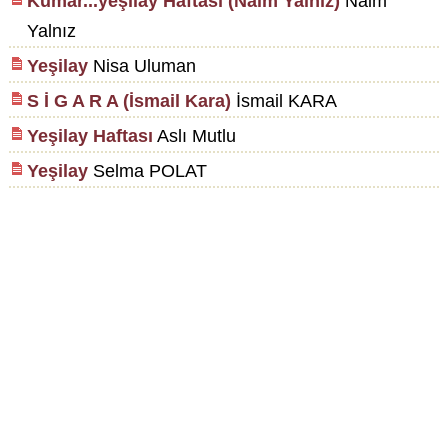
Kumar...yeşilay Haftası (Naim Yalnız)
Naim
Yalnız
Yeşilay
Nisa Uluman
S İ G A R A (İsmail Kara)
İsmail KARA
Yeşilay Haftası
Aslı Mutlu
Yeşilay
Selma POLAT