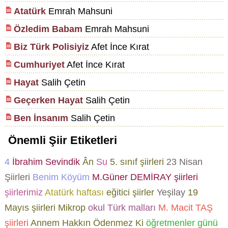
Atatürk
Emrah Mahsuni
Özledim Babam
Emrah Mahsuni
Biz Türk Polisiyiz
Afet İnce Kırat
Cumhuriyet
Afet İnce Kırat
Hayat
Salih Çetin
Geçerken Hayat
Salih Çetin
Ben İnsanım
Salih Çetin
Önemli Şiir Etiketleri
4
İbrahim Sevindik
Ân
Su
5. sınıf şiirleri
23 Nisan
Şiirleri
Benim Köyüm
M.Güner DEMİRAY şiirleri
şiirlerimiz
Atatürk haftası
eğitici şiirler
Yeşilay
19
Mayıs şiirleri
Mikrop
okul
Türk malları
M. Macit TAŞ
şiirleri
Annem Hakkın Ödenmez Ki
öğretmenler günü