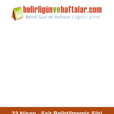
23 Nisan - Şair Belirtilmemiş Şiiri