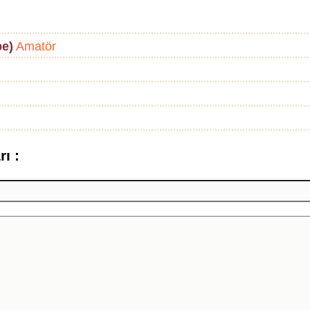
pe)
Amatör
ı :