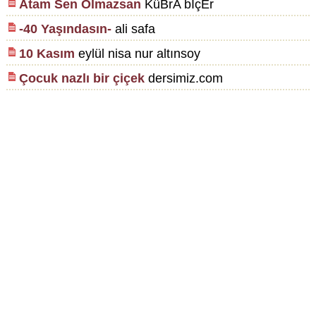
Atam Sen Olmazsan
KüBrA bİçEr
-40 Yaşındasın-
ali safa
10 Kasım
eylül nisa nur altınsoy
Çocuk nazlı bir çiçek
dersimiz.com