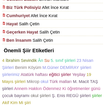
Biz Türk Polisiyiz
Afet İnce Kırat
Cumhuriyet
Afet İnce Kırat
Hayat
Salih Çetin
Geçerken Hayat
Salih Çetin
Ben İnsanım
Salih Çetin
Önemli Şiir Etiketleri
4
İbrahim Sevindik
Ân
Su
5. sınıf şiirleri
23 Nisan
Şiirleri
Benim Köyüm
M.Güner DEMİRAY şiirleri
şiirlerimiz
Atatürk haftası
eğitici şiirler
Yeşilay
19
Mayıs şiirleri
Mikrop
okul
Türk malları
M. Macit TAŞ
şiirleri
Annem Hakkın Ödenmez Ki
öğretmenler günü
çocuk bayramı
okul şiirleri
Ş. Enis REGÜ şiirleri
şiirler
Akif Kim Mi şiiri