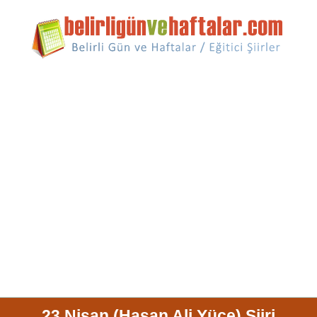
23 Nisan (Hasan Ali Yüce) Şiiri