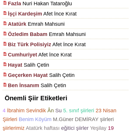
Fazla
Nuri Hakan Tataroğlu
İşçi Kardeşim
Afet İnce Kırat
Atatürk
Emrah Mahsuni
Özledim Babam
Emrah Mahsuni
Biz Türk Polisiyiz
Afet İnce Kırat
Cumhuriyet
Afet İnce Kırat
Hayat
Salih Çetin
Geçerken Hayat
Salih Çetin
Ben İnsanım
Salih Çetin
Önemli Şiir Etiketleri
4
İbrahim Sevindik
Ân
Su
5. sınıf şiirleri
23 Nisan
Şiirleri
Benim Köyüm
M.Güner DEMİRAY şiirleri
şiirlerimiz
Atatürk haftası
eğitici şiirler
Yeşilay
19