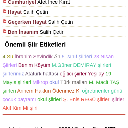
Cumhuriyet
Afet İnce Kırat
Hayat
Salih Çetin
Geçerken Hayat
Salih Çetin
Ben İnsanım
Salih Çetin
Önemli Şiir Etiketleri
4
Su
İbrahim Sevindik
Ân
5. sınıf şiirleri
23 Nisan
Şiirleri
Benim Köyüm
M.Güner DEMİRAY şiirleri
şiirlerimiz
Atatürk haftası
eğitici şiirler
Yeşilay
19
Mayıs şiirleri
Mikrop
okul
Türk malları
M. Macit TAŞ
şiirleri
Annem Hakkın Ödenmez Ki
öğretmenler günü
çocuk bayramı
okul şiirleri
Ş. Enis REGÜ şiirleri
şiirler
Akif Kim Mi şiiri