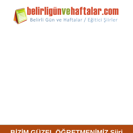
BİZİM GÜZEL ÖĞRETMENİMİZ Şiiri