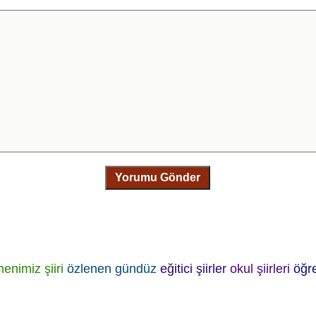
Yorumu Gönder
enimiz şiiri
özlenen gündüz
eğitici şiirler
okul şiirleri
öğre