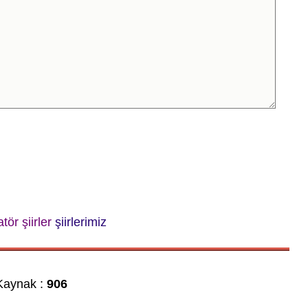
tör şiirler
şiirlerimiz
aynak :
906