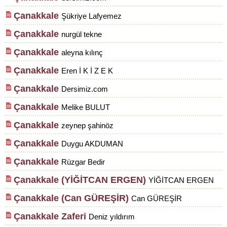
Çanakkale
Şükriye Lafyemez
Çanakkale
nurgül tekne
Çanakkale
aleyna kılınç
Çanakkale
Eren İ K İ Z E K
Çanakkale
Dersimiz.com
Çanakkale
Melike BULUT
Çanakkale
zeynep şahinöz
Çanakkale
Duygu AKDUMAN
Çanakkale
Rüzgar Bedir
Çanakkale (YİĞİTCAN ERGEN)
YİĞİTCAN ERGEN
Çanakkale (Can GÜREŞİR)
Can GÜREŞİR
Çanakkale Zaferi
Deniz yıldırım