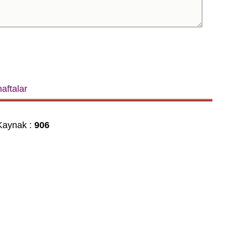
 haftalar
aynak :
906