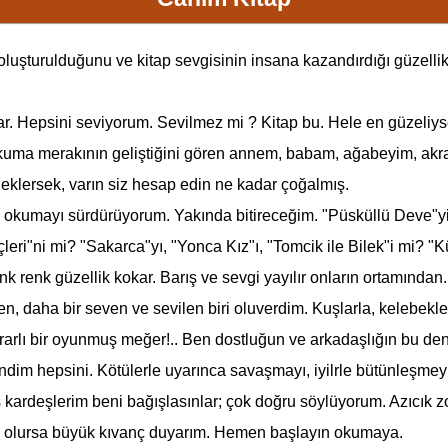
oluşturulduğunu ve kitap sevgisinin insana kazandırdığı güzellikl
lar. Hepsini seviyorum. Sevilmez mi ? Kitap bu. Hele en güzeliyse
a merakının geliştiğini gören annem, babam, ağabeyim, akrabal
 eklersek, varın siz hesap edin ne kadar çoğalmış.
a okumayı sürdürüyorum. Yakında bitireceğim. "Püsküllü Deve"yi,
ri"ni mi? "Sakarca"yı, "Yonca Kız"ı, "Tomcik ile Bilek"i mi? "K
 renk güzellik kokar. Barış ve sevgi yayılır onların ortamından.
en, daha bir seven ve sevilen biri oluverdim. Kuşlarla, kelebekler
arlı bir oyunmuş meğer!.. Ben dostluğun ve arkadaşlığın bu den
ndim hepsini. Kötülerle uyarınca savaşmayı, iyilrle bütünleşmeyi
rdeşlerim beni bağışlasınlar; çok doğru söylüyorum. Azıcık zorla
m olursa büyük kıvanç duyarım. Hemen başlayın okumaya.