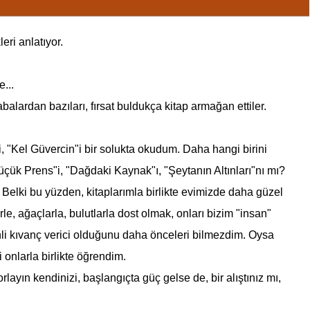
eri anlatıyor.
...
ardan bazıları, fırsat buldukça kitap armağan ettiler.
 "Kel Güvercin"i bir solukta okudum. Daha hangi birini
üçük Prens"i, "Dağdaki Kaynak"ı, "Şeytanın Altınları"nı mı?
 Belki bu yüzden, kitaplarımla birlikte evimizde daha güzel
le, ağaçlarla, bulutlarla dost olmak, onları bizim "insan"
li kıvanç verici olduğunu daha önceleri bilmezdim. Oysa
 onlarla birlikte öğrendim.
yın kendinizi, başlangıçta güç gelse de, bir alıştınız mı,