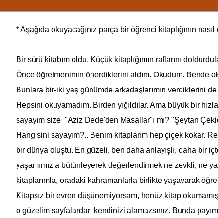
* Aşağıda okuyacağınız parça bir öğrenci kitaplığının nasıl 
Bir sürü kitabım oldu. Küçük kitaplığımın raflarını doldurdu
Önce öğretmenimin önerdiklerini aldım. Okudum. Bende okum
Bunlara bir-iki yaş günümde arkadaşlarımın verdiklerini de
Hepsini okuyamadım. Birden yığıldılar. Ama büyük bir hızl
sayayım size "Aziz Dede'den Masallar"ı mı? "Şeytan Çekiçle
Hangisini sayayım?.. Benim kitaplarım hep çiçek kokar. Renk
bir dünya oluştu. En güzeli, ben daha anlayışlı, daha bir içt
yaşamımızla bütünleyerek değerlendirmek ne zevkli, ne yar
kitaplarımla, oradaki kahramanlarla birlikte yaşayarak öğre
Kitapsız bir evren düşünemiyorsam, henüz kitap okumamış ka
o güzelim sayfalardan kendinizi alamazsınız. Bunda payı