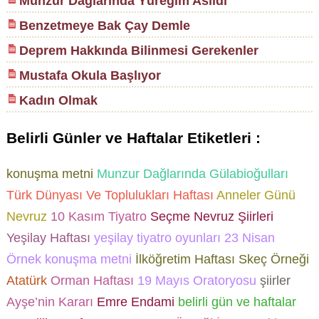
Munzur Dağlarında Yüreğim Asıldı
Benzetmeye Bak Çay Demle
Deprem Hakkında Bilinmesi Gerekenler
Mustafa Okula Başlıyor
Kadın Olmak
Belirli Günler ve Haftalar Etiketleri :
konuşma metni
Munzur Dağlarında Gülabioğulları
Türk Dünyası Ve Toplulukları Haftası
Anneler Günü
Nevruz
10 Kasım
Tiyatro
Seçme Nevruz Şiirleri
Yeşilay Haftası
yeşilay tiyatro oyunları
23 Nisan
Örnek konuşma metni
İlköğretim Haftası Skeç Örneği
Atatürk
Orman Haftası
19 Mayıs Oratoryosu
şiirler
Ayşe’nin Kararı
Emre Endami
belirli gün ve haftalar