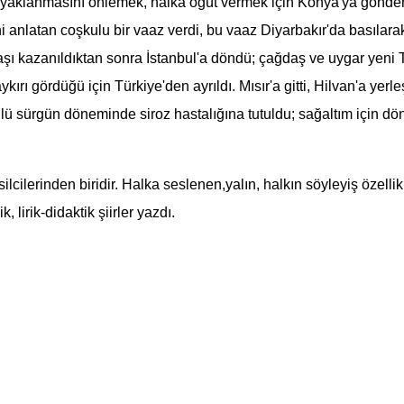
 ayaklanmasını önlemek, halka öğüt vermek için Konya'ya gönde
ni anlatan coşkulu bir vaaz verdi, bu vaaz Diyarbakır'da basılara
aşı kazanıldıktan sonra İstanbul'a döndü; çağdaş ve uygar yeni T
rı gördüğü için Türkiye'den ayrıldı. Mısır'a gitti, Hilvan'a yerle
ü sürgün döneminde siroz hastalığına tutuldu; sağaltım için dö
ilcilerinden biridir. Halka seslenen,yalın, halkın söyleyiş özell
 lirik-didaktik şiirler yazdı.