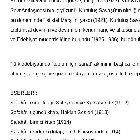
Burdur Milletvekili olarak görev yaptı (1920-1923); Konya
Sevr Antlaşması'nın iç yüzünü, Kurtuluş Savaşı'nın niteliği
bu döneminde "İstiklâl Marşı"nı yazdı (1921). Kurtuluş Sav
toplumsal devinim ve devrimleri, kendi inanç ve ülküsüne aykı
ve Edebiyatı müderrisliğine bulundu (1925-1936), bu gönüll
Türk edebiyatında "toplum için sanat" akımının başlıca tems
alınmış, gerçekçi ve gözleme dayalı, aruz ölçüsü ile lirik-epik,
ESERLERİ:
Safahât
, ikinci kitap, Süleymaniye Kürsüsünde (1912)
Safahât
, üçüncü kitap, Hakkın Sesleri (1913)
Safahât
, birinci kitap (1914)
Safahât
, dördüncü kitap, Fatih Kürsüsünde (1914)