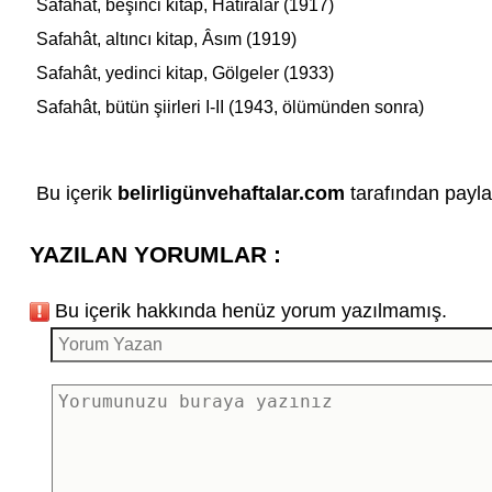
Safahât
, beşinci kitap, Hâtıralar (1917)
Safahât
, altıncı kitap, Âsım (1919)
Safahât
, yedinci kitap, Gölgeler (1933)
Safahât
, bütün şiirleri I-II (1943, ölümünden sonra)
Bu içerik
belirligünvehaftalar.com
tarafından paylaş
YAZILAN YORUMLAR :
Bu içerik hakkında henüz yorum yazılmamış.