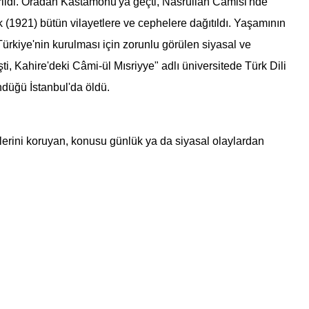
rildi. Oradan Kastamonu'ya geçti, Nasrullah Camisi'nde
k (1921) bütün vilayetlere ve cephelere dağıtıldı. Yaşamının
ürkiye'nin kurulması için zorunlu görülen siyasal ve
şti, Kahire'deki Câmi-ül Mısriyye" adlı üniversitede Türk Dili
ndüğü İstanbul'da öldü.
iklerini koruyan, konusu günlük ya da siyasal olaylardan