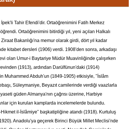
pek'li Tahir Efendi'dir. Ortaöğrenimini Fatih Merkez
endi. Ortaöğrenimini bitirdiği yıl, yeni açılan Halkalı
. Ziraat Bakanlığı'na memur olarak girdi, dört yıl kadar
nde kitabet dersleri (1906) verdi. 1908'den sonra, arkadaşı
örevi olan Umur-i Baytariye Müdür Muavinliğinde çalışırken
evinden (1913), ardından Darülfünun'daki (1914)
ilgin Muhammed Abduh'un (1849-1905) etkisiyle, "İslâm
debaşı, Süleymaniye, Beyazıt camilerinde verdiği vaazlarla
 siyaseti güden Almanya'nın çağrısı üzerine, Harbiye
manlar için kurulan kamplarda incelemelerde bulundu.
Hikmet il-İslâmiye" başkatipliğine atandı (1918). Kurtuluş
(1920). Anadolu'ya geçerek Birinci Büyük Millet Meclisi'nde