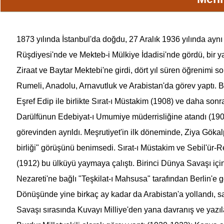
1873 yılında İstanbul'da doğdu, 27 Aralık 1936 yılında aynı
Rüşdiyesi'nde ve Mekteb-i Mülkiye İdadisi'nde gördü, bir ya
Ziraat ve
Baytar Mektebi
'ne girdi, dört yıl süren öğrenimi s
Rumeli, Anadolu, Arnavutluk ve Arabistan'da görev yaptı. Bi
Eşref Edip ile birlikte
Sırat-ı Müstakim
(1908) ve daha sonra 
Darülfünun Edebiyat-ı Umumiye müderrisliğine atandı (190
görevinden ayrıldı. Meşrutiyet'in ilk döneminde, Ziya Göka
birliği" görüşünü benimsedi.
Sırat-ı Müstakim
ve Sebil'ür-Re
(1912) bu ülküyü yaymaya çalıştı. Birinci Dünya Savaşı için
Nezareti'ne bağlı "Teşkilat-ı Mahsusa" tarafından Berlin'e
Dönüşünde yine birkaç ay kadar da Arabistan'a yollandı, sav
Savaşı sırasında Kuvayı Milliye'den yana davranış ve yazıla