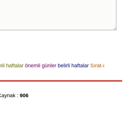
li haftalar
önemli günler
belirli haftalar
Sırat-ı
aynak :
906