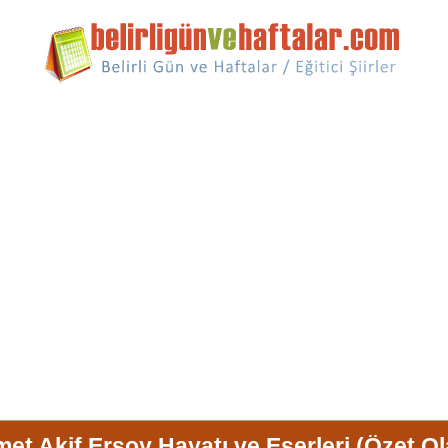
et Akif Ersoy Hayatı ve Eserleri (Özet Ol