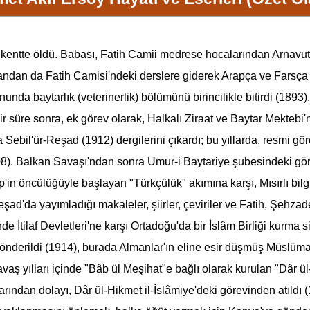
 kentte öldü. Babası, Fatih Camii medrese hocalarından Arnavut İ
ndan da Fatih Camisi'ndeki derslere giderek Arapça ve Farsça öğr
onunda baytarlık (veterinerlik) bölümünü birincilikle bitirdi (1893)
r süre sonra, ek görev olarak, Halkalı Ziraat ve
Baytar Mektebi
'
Sebil'ür-Reşad (1912) dergilerini çıkardı; bu yıllarda, resmi g
8). Balkan Savaşı'ndan sonra Umur-i Baytariye şubesindeki gör
lp'in öncülüğüyle başlayan "Türkçülük" akımına karşı, Mısırlı b
şad'da yayımladığı makaleler, şiirler, çeviriler ve Fatih, Şehza
de İtilaf Devletleri'ne karşı Ortadoğu'da bir İslâm Birliği kurma
 gönderildi (1914), burada Almanlar'ın eline esir düşmüş Müslü
aş yılları içinde "Bâb ül Meşihat"e bağlı olarak kurulan "Dâr ül-
rından dolayı, Dâr ül-Hikmet il-İslâmiye'deki görevinden atıldı 