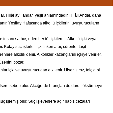
. Hilâl ay , ahdar yeşil anlamındadır. Hilâli Ahdar, daha
anır.
Yeşilay Haftası
nda alkollü içkilerin, uyuşturucuların
 insanı sarhoş eden her tür içkilerdir. Alkollü içki veya
olay suç işlerler, içkili iken araç sürenler taşıt
nlere alkolik denir. Alkolikler kazançlarını içkiye verirler.
üzenini bozar.
r içki ve uyuşturucudan etkilenir. Ülser, siroz, felç gibi
, ülsere sebep olur. Akciğerde bronşları doldurur, öksürmeye
ç işlemiş olur. Suç işleyenlere ağır hapis cezaları