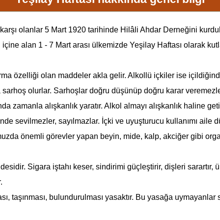
şı olanlar 5 Mart 1920 tarihinde Hilâli Ahdar Derneğini kurdular
i içine alan 1 - 7 Mart arası ülkemizde
Yeşilay Haftası
olarak kutl
 özelliği olan maddeler akla gelir. Alkollü içkiler ise içildiğinde
sarhoş olurlar. Sarhoşlar doğru düşünüp doğru karar veremezler. K
da zamanla alışkanlık yaratır. Alkol almayı alışkanlık haline getire
inde sevilmezler, sayılmazlar. İçki ve uyuşturucu kullanımı aile d
uzda önemli görevler yapan beyin, mide, kalp, akciğer gibi organla
idir. Sigara iştahı keser, sindirimi güçleştirir, dişleri sarartır
.
sı, taşınması, bulundurulması yasaktır. Bu yasağa uymayanlar su