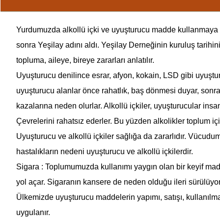
Yurdumuzda alkollü içki ve uyuşturucu madde kullanmaya kar
sonra Yeşilay adını aldı. Yeşilay Derneğinin kuruluş tarihin
topluma, aileye, bireye zararları anlatılır.
Uyuşturucu denilince esrar, afyon, kokain, LSD gibi uyuşturma
uyuşturucu alanlar önce rahatlık, baş dönmesi duyar, sonra 
kazalarına neden olurlar. Alkollü içkiler, uyuşturucular insan
Çevrelerini rahatsız ederler. Bu yüzden alkolikler toplum iç
Uyuşturucu ve alkollü içkiler sağlığa da zararlıdır. Vücudum
hastalıkların nedeni uyuşturucu ve alkollü içkilerdir.
Sigara : Toplumumuzda kullanımı yaygın olan bir keyif maddes
yol açar. Sigaranın kansere de neden olduğu ileri sürülüyor
Ülkemizde uyuşturucu maddelerin yapımı, satışı, kullanılma
uygulanır.