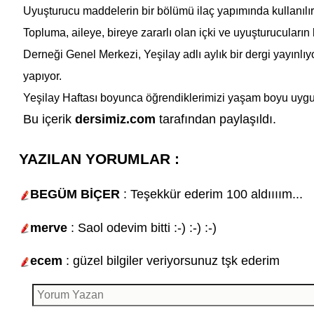
Uyuşturucu maddelerin bir bölümü ilaç yapımında kullanılır.
Topluma, aileye, bireye zararlı olan içki ve uyuşturucuların
Derneği Genel Merkezi, Yeşilay adlı aylık bir dergi yayınlıyo
yapıyor.
Yeşilay Haftası
boyunca öğrendiklerimizi yaşam boyu uygula
Bu içerik
dersimiz.com
tarafından paylaşıldı.
YAZILAN YORUMLAR :
BEGÜM BİÇER
: Teşekkür ederim 100 aldıııım...
merve
: Saol odevim bitti :-) :-) :-)
ecem
: güzel bilgiler veriyorsunuz tşk ederim