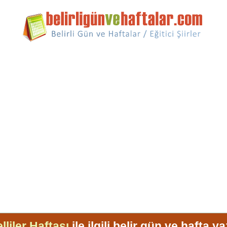
lliler Haftası
ile ilgili belir gün ve hafta ya