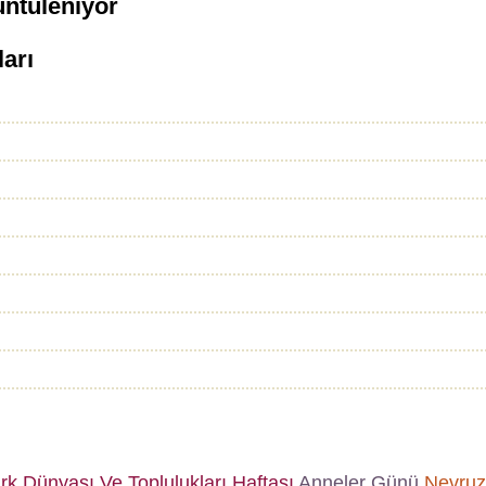
üntüleniyor
ları
k Dünyası Ve Toplulukları Haftası
Anneler Günü
Nevruz