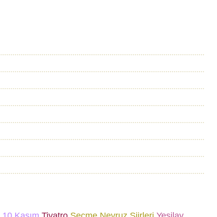
10 Kasım
Tiyatro
Seçme Nevruz Şiirleri
Yeşilay