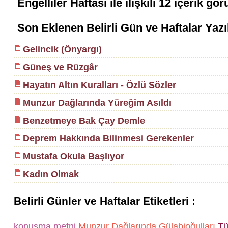
Engelliler Haftası
ile ilişkili
12
içerik gör
Son Eklenen Belirli Gün ve Haftalar Yazı
Gelincik (Önyargı)
Güneş ve Rüzgâr
Hayatın Altın Kuralları - Özlü Sözler
Munzur Dağlarında Yüreğim Asıldı
Benzetmeye Bak Çay Demle
Deprem Hakkında Bilinmesi Gerekenler
Mustafa Okula Başlıyor
Kadın Olmak
Belirli Günler ve Haftalar Etiketleri :
konuşma metni
Munzur Dağlarında Gülabioğulları
Tür