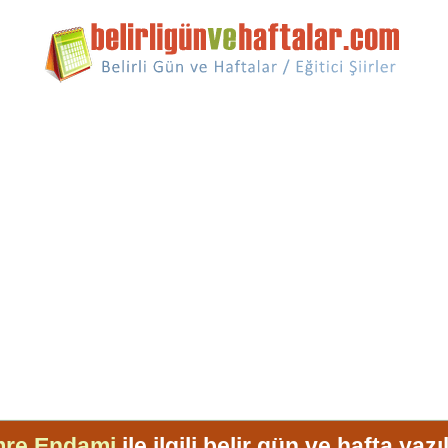
re Endami
ile ilgili belir gün ve hafta yazı