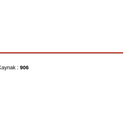
aynak :
906