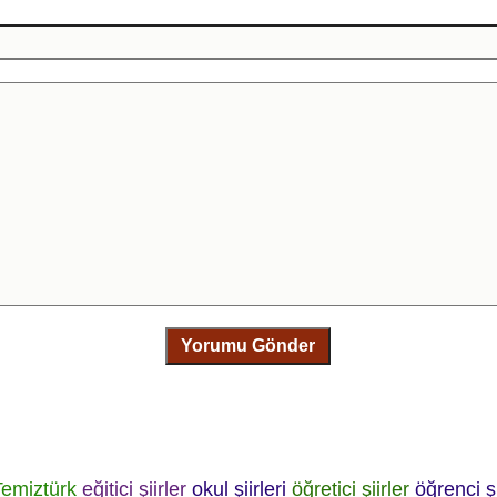
Yorumu Gönder
Temiztürk
eğitici şiirler
okul şiirleri
öğretici şiirler
öğrenci şi