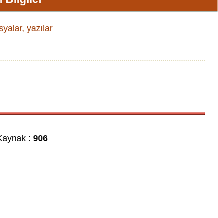
osyalar, yazılar
aynak :
906