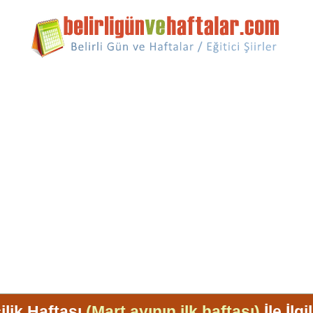
ilik Haftası
(Mart ayının ilk haftası)
İle İlgi