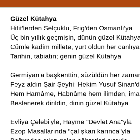
Güzel Kütahya
Hitit'lerden Selçuklu, Frig'den Osmanlı'ya
Üç bin yıllık geçmişin, dünün güzel Kütahy
Cümle kadim millete, yurt oldun her canlıya
Tarihin, tabiatın; genin güzel Kütahya
Germiyan'a başkenttin, süzüldün her zam
Feyz aldın Şair Şeyhi; Hekim Yusuf Sinan'
Hem Harnâme, Habnâme hem ilimden, im
Beslenerek dirildin, dinin güzel Kütahya
Evliya Çelebi'yle, Hayme "Devlet Ana"yla
Ezop Masallarında "çalışkan karınca"yla