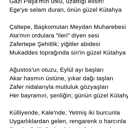
Gazi Paşa'mın ufku, uzattığı elisin!
Ege'ye selam duran, önün güzel Kütahya
Çaltepe, Başkomutan Meydan Muharebesi
Ata'mın ordulara "ileri" diyen sesi
Zafertepe Şehitlik; yiğitler abidesi
Mukaddes toprağında sin'in güzel Kütahya
Ağustos'un otuzu, Eylül ayı başları
Akar hasmın üstüne, yıkar dağı taşları
Zafer nidalarıyla mutluluk gözyaşları
Her bayramın, şenliğin; günün güzel Kütah
Külliyende, Kale'nde; Yetmiş iki burcunla
Uygarlıklardan gelen, rengarenk o harcınla