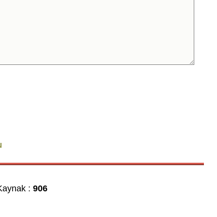
u
aynak :
906