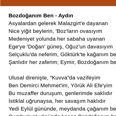
Bozdoğanım Ben - Aydın
Asyalardan gelerek Malazgirt'e dayanan
Nice yiğit beylerin, 'Boz'ların ovasıyım
Medeniyet yolunda her sabaha uyanan
Ege'ye 'Doğan' güneş, Oğuz'un davasıyım
Selçuklu'da neferim, Göktürk'te kağanım b
Şanlıdır her zaferim; Eymir, Bozdoğanım b
Ulusal direnişte, "Kuvva"da vazifeyim
Ben Demirci Mehmet'im, Yörük Ali Efe'yim
Bu muzaffer duruşum, genlerimde saklıdır
İstiklal uğrunaysa, her savaşım haklıdır
Yedi Eylül gününde, meydanda çağanım b