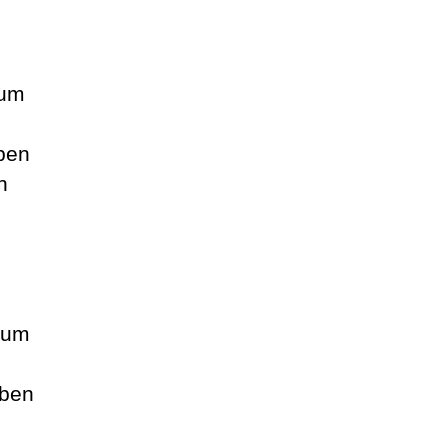
yum
ben
n
yum
 ben