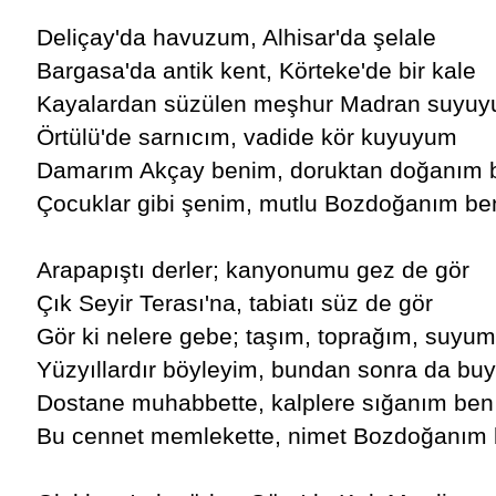
Deliçay'da havuzum, Alhisar'da şelale
Bargasa'da antik kent, Körteke'de bir kale
Kayalardan süzülen meşhur Madran suyu
Örtülü'de sarnıcım, vadide kör kuyuyum
Damarım Akçay benim, doruktan doğanım 
Çocuklar gibi şenim, mutlu Bozdoğanım be
Arapapıştı derler; kanyonumu gez de gör
Çık Seyir Terası'na, tabiatı süz de gör
Gör ki nelere gebe; taşım, toprağım, suyum
Yüzyıllardır böyleyim, bundan sonra da bu
Dostane muhabbette, kalplere sığanım ben
Bu cennet memlekette, nimet Bozdoğanım