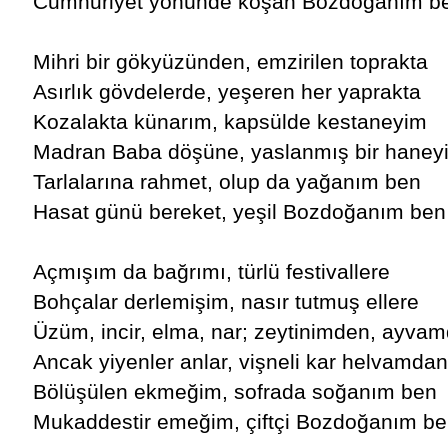
Cumhuriyet yönünde koşan Bozdoğanım b
Mihri bir gökyüzünden, emzirilen toprakta
Asırlık gövdelerde, yeşeren her yaprakta
Kozalakta künarım, kapsülde kestaneyim
Madran Baba döşüne, yaslanmış bir haney
Tarlalarına rahmet, olup da yağanım ben
Hasat günü bereket, yeşil Bozdoğanım ben
Açmışım da bağrımı, türlü festivallere
Bohçalar derlemişim, nasır tutmuş ellere
Üzüm, incir, elma, nar; zeytinimden, ayva
Ancak yiyenler anlar, vişneli kar helvamdan
Bölüşülen ekmeğim, sofrada soğanım ben
Mukaddestir emeğim, çiftçi Bozdoğanım b