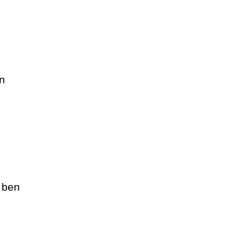
n
 ben