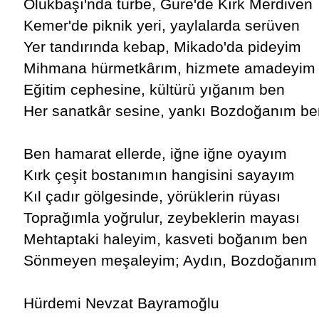
Olukbaşı'nda türbe, Güre'de Kırk Merdiven
Kemer'de piknik yeri, yaylalarda serüven
Yer tandırında kebap, Mikado'da pideyim
Mihmana hürmetkârım, hizmete amadeyim
Eğitim cephesine, kültürü yığanım ben
Her sanatkâr sesine, yankı Bozdoğanım be
Ben hamarat ellerde, iğne iğne oyayım
Kırk çeşit bostanımın hangisini sayayım
Kıl çadır gölgesinde, yörüklerin rüyası
Toprağımla yoğrulur, zeybeklerin mayası
Mehtaptaki haleyim, kasveti boğanım ben
Sönmeyen meşaleyim; Aydın, Bozdoğanım
Hürdemi Nevzat Bayramoğlu