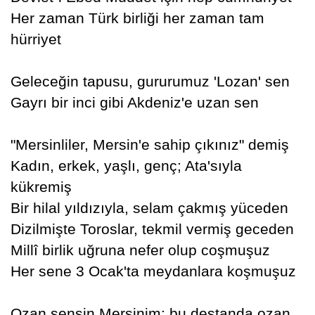
Her zaman Türk birliği her zaman tam
hürriyet
Geleceğin tapusu, gururumuz 'Lozan' sen
Gayrı bir inci gibi Akdeniz'e uzan sen
"Mersinliler, Mersin'e sahip çıkınız" demiş
Kadın, erkek, yaşlı, genç; Ata'sıyla
kükremiş
Bir hilal yıldızıyla, selam çakmış yüceden
Dizilmişte Toroslar, tekmil vermiş geceden
Millî birlik uğruna nefer olup coşmuşuz
Her sene 3 Ocak'ta meydanlara koşmuşuz
Ozan sensin Mersinim; bu destanda ozan