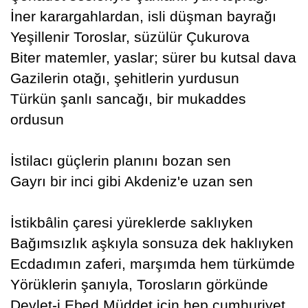
İner karargahlardan, isli düşman bayrağı
Yeşillenir Toroslar, süzülür Çukurova
Biter matemler, yaslar; sürer bu kutsal dava
Gazilerin otağı, şehitlerin yurdusun
Türkün şanlı sancağı, bir mukaddes
ordusun
İstilacı güçlerin planını bozan sen
Gayrı bir inci gibi Akdeniz'e uzan sen
İstikbâlin çaresi yüreklerde saklıyken
Bağımsızlık aşkıyla sonsuza dek haklıyken
Ecdadımın zaferi, marşımda hem türkümde
Yörüklerin şanıyla, Torosların görkünde
Devlet-i Ebed Müddet için hep cumhuriyet