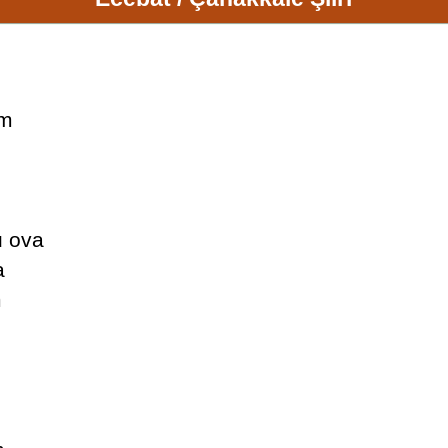
im
u ova
a
m