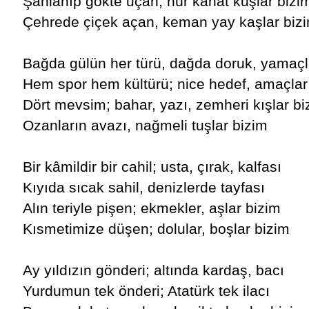
Şahlanıp gökte uçan, hür kanat kuşlar bizi
Çehrede çiçek açan, keman yay kaşlar biz
Bağda gülün her türü, dağda doruk, yamaçl
Hem spor hem kültürü; nice hedef, amaçlar
Dört mevsim; bahar, yazı, zemheri kışlar bi
Ozanların avazı, nağmeli tuşlar bizim
Bir kâmildir bir cahil; usta, çırak, kalfası
Kıyıda sıcak sahil, denizlerde tayfası
Alın teriyle pişen; ekmekler, aşlar bizim
Kısmetimize düşen; dolular, boşlar bizim
Ay yıldızın gönderi; altında kardaş, bacı
Yurdumun tek önderi; Atatürk tek ilacı