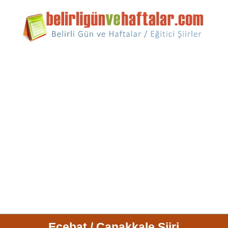
Ecebat / Çanakkale Şiiri