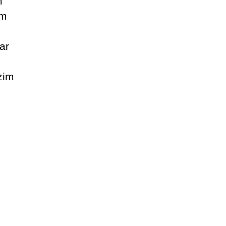
m
im
ar
zim