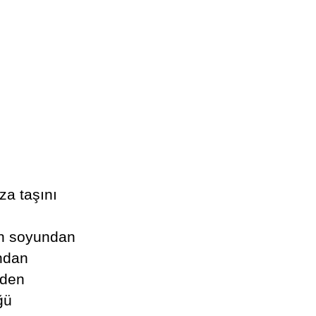
za taşını
in soyundan
undan
nden
ğü