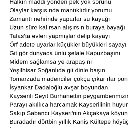
Halkın maddi yönden pek yok sorunu
Olaylar karşısında mantıklıdır yorumu
Zamantı nehrinde yaparlar su kayağı
Uzun süre kalırsan alışırsın buraya bayağı
Talas'ta evleri yapmışlar delip kayayı
Örf adete uyarlar küçükler büyükleri sayayı
Git gör dünyaca ünlü şelale Kapuzbaşını
Midem sağlamsa ye arapaşını
Yeşilhisar Soğanlıda git dinle başını
Tomarzada madenciler çokça çıkarırlar pon
İsyankar Dadaloğlu avşar boyundan
Kayserili Seyit Burhanettin peygamberimiz
Parayı akıllıca harcamak Kayserilinin huy
Sakıp Sabancı Kayseri'nin Akçakaya köyü
Buradadır dörtbin yıllık Kaniş Kültepe höyü