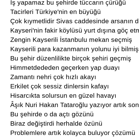
İş yapamaz bu şehirde tüccarın çürüğü
Tacirleri Türkiye'nin en büyüğü
Çok kıymetlidir Sivas caddesinde arsanın
Kayseri'nin fakir köylüsü yurt dışına göç et
Zengin Kayserili İstanbulu mekan seçmiş
Kayserili para kazanmanın yolunu iyi bilmiş
Bu şehir düzenlilikte birçok şehiri geçmiş
Himmetdededen geçerken yap duayı
Zamantı nehri çok hızlı akayı
Erkilet çok sessiz dinlersin kafayı
Hisarcıkta solursun en güzel havayı
Âşık Nuri Hakan Tataroğlu yazıyor artık so
Bu şehirde o da açtı gözünü
Biraz değiştirdi herhalde özünü
Problemlere artık kolayca buluyor çözümü