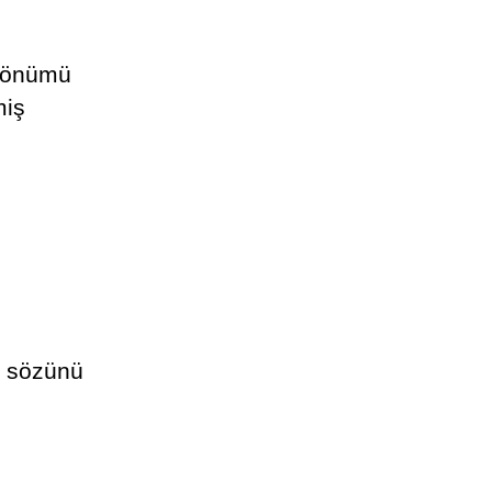
 dönümü
miş
n sözünü