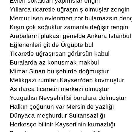
Evleri sokakları yapmışlar engin
Yıllarca ticaretle uğraşmış olmuşlar zengin
Memur isen evlenmen zor bulamazsın den
Kışın çok soğuktur zamanla değişir rengin
Arabaların plakası genelde Ankara İstanbul
Eğlenenleri git de Ürgüpte bul
Ticaretle uğraşırsan görürsün kabul
Buralarda az konuşmak makbul
Mimar Sinan bu şehirde doğmuştur
Melikgazi rumları Kayseri'den kovmuştur
Asırlarca ticaretin merkezi olmuştur
Yozgatlısı Nevşehirlisi buralara dolmuştur
Halkın çoğunun var Mersin'de yazlığı
Dünyaca meşhurdur Sultansazlığı
Herkesçe bilinir Kayseri'nin kurnazlığı