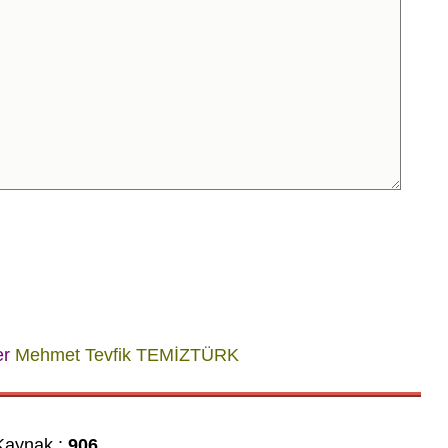
er
Mehmet Tevfik TEMİZTÜRK
aynak :
906