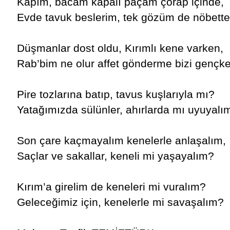
Kapım, bacam kapalı paçam çorap içinde,
Evde tavuk beslerim, tek gözüm de nöbet
Düşmanlar dost oldu, Kırımlı kene varken,
Rab’bim ne olur affet gönderme bizi gençk
Pire tozlarına batıp, tavus kuşlarıyla mı?
Yatağımızda sülünler, ahırlarda mı uyuyalı
Son çare kaçmayalım kenelerle anlaşalım,
Saçlar ve sakallar, keneli mi yaşayalım?
Kırım’a girelim de keneleri mi vuralım?
Geleceğimiz için, kenelerle mi savaşalım?