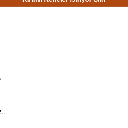
,
...