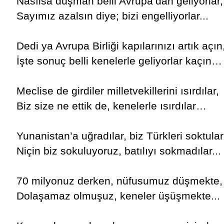
Nasılsa düşman belli Avrupa’dan geliyorlar,
Sayımız azalsın diye; bizi engelliyorlar...
Dedi ya Avrupa Birliği kapılarınızı artık açın
İşte sonuç belli kenelerle geliyorlar kaçın…
Meclise de girdiler milletvekillerini ısırdılar,
Biz size ne ettik de, kenelerle ısırdılar…
Yunanistan’a uğradılar, biz Türkleri soktular
Niçin biz sokuluyoruz, batılıyı sokmadılar...
70 milyonuz derken, nüfusumuz düşmekte,
Dolaşamaz olmuşuz, keneler üşüşmekte...