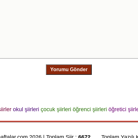
Yorumu Gönder
iirler
okul şiirleri
çocuk şiirleri
öğrenci şiirleri
öğretici şiirl
haftalar.com 2026 | Toplam Şiir :
6672
Toplam Yazılı K