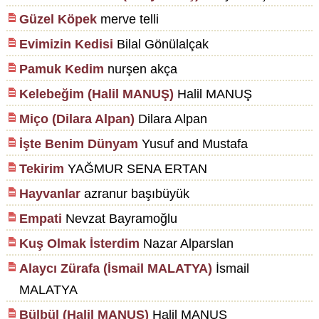
Güzel Köpek
merve telli
Evimizin Kedisi
Bilal Gönülalçak
Pamuk Kedim
nurşen akça
Kelebeğim (Halil MANUŞ)
Halil MANUŞ
Miço (Dilara Alpan)
Dilara Alpan
İşte Benim Dünyam
Yusuf and Mustafa
Tekirim
YAĞMUR SENA ERTAN
Hayvanlar
azranur başıbüyük
Empati
Nevzat Bayramoğlu
Kuş Olmak İsterdim
Nazar Alparslan
Alaycı Zürafa (İsmail MALATYA)
İsmail
MALATYA
Bülbül (Halil MANUŞ)
Halil MANUŞ