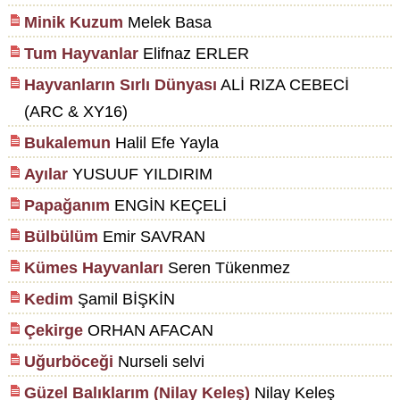
Minik Kuzum
Melek Basa
Tum Hayvanlar
Elifnaz ERLER
Hayvanların Sırlı Dünyası
ALİ RIZA CEBECİ
(ARC & XY16)
Bukalemun
Halil Efe Yayla
Ayılar
YUSUUF YILDIRIM
Papağanım
ENGİN KEÇELİ
Bülbülüm
Emir SAVRAN
Kümes Hayvanları
Seren Tükenmez
Kedim
Şamil BİŞKİN
Çekirge
ORHAN AFACAN
Uğurböceği
Nurseli selvi
Güzel Balıklarım (Nilay Keleş)
Nilay Keleş