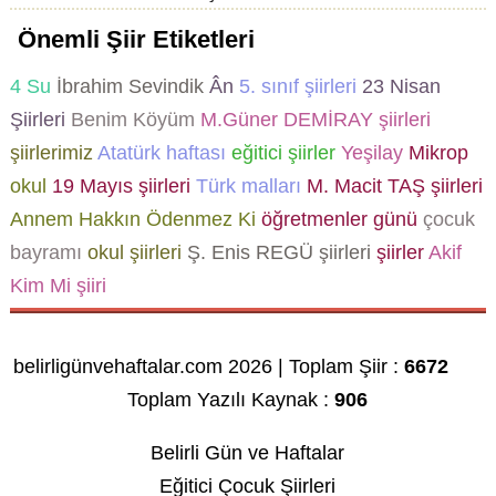
Önemli Şiir Etiketleri
4
Su
İbrahim Sevindik
Ân
5. sınıf şiirleri
23 Nisan
Şiirleri
Benim Köyüm
M.Güner DEMİRAY şiirleri
şiirlerimiz
Atatürk haftası
eğitici şiirler
Yeşilay
Mikrop
okul
19 Mayıs şiirleri
Türk malları
M. Macit TAŞ şiirleri
Annem Hakkın Ödenmez Ki
öğretmenler günü
çocuk
bayramı
okul şiirleri
Ş. Enis REGÜ şiirleri
şiirler
Akif
Kim Mi şiiri
belirligünvehaftalar.com 2026 | Toplam Şiir :
6672
Toplam Yazılı Kaynak :
906
Belirli Gün ve Haftalar
Eğitici Çocuk Şiirleri