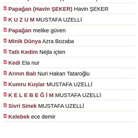
Papağan (Havin ŞEKER)
Havin ŞEKER
K U Z U M
MUSTAFA UZELLİ
Papağan
melike güven
Minik Dünya
Azra Bozaba
Tatlı Kedim
Nejla içten
Kedi
Ela nur
Arının Balı
Nuri Hakan Tataroğlu
Kumru Kuşlar
MUSTAFA UZELLİ
K E L E B E Ğ İ M
MUSTAFA UZELLİ
Sivri Sinek
MUSTAFA UZELLİ
Kelebek
ece demir