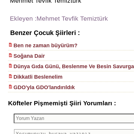
Mehmet Tevfik Temiztürk
Ekleyen :Mehmet Tevfik Temiztürk
Benzer Çocuk Şiirleri :
Ben ne zaman büyürüm?
Soğana Dair
Dünya Gıda Günü, Beslenme Ve Besin Savurganl
Dikkatli Beslenelim
GDO'yla GDO'landırıldık
Köfteler Pişmemişti Şiiri Yorumları :