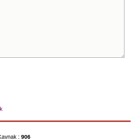
k
aynak :
906