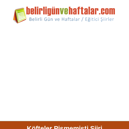
Köfteler Pişmemişti Şiiri