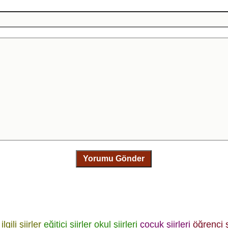
Yorumu Gönder
lgili şiirler
eğitici şiirler
okul şiirleri
çocuk şiirleri
öğrenci ş