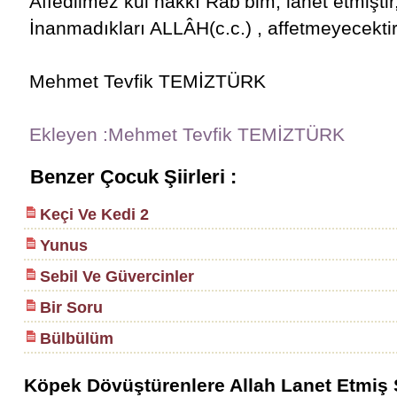
Affedilmez kul hakkı Rab’bim, lanet etmiştir
İnanmadıkları ALLÂH(c.c.) , affetmeyecekt
Mehmet Tevfik TEMİZTÜRK
Ekleyen :Mehmet Tevfik TEMİZTÜRK
Benzer Çocuk Şiirleri :
Keçi Ve Kedi 2
Yunus
Sebil Ve Güvercinler
Bir Soru
Bülbülüm
Köpek Dövüştürenlere Allah Lanet Etmiş Şi