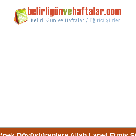
öpek Dövüştürenlere Allah Lanet Etmiş Şii