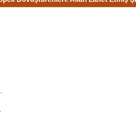
…
…
,