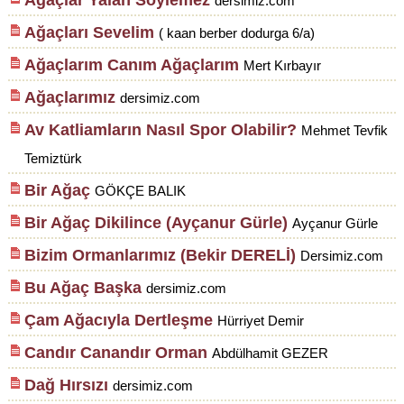
Ağaçlar Yalan Söylemez
dersimiz.com
Ağaçları Sevelim
( kaan berber dodurga 6/a)
Ağaçlarım Canım Ağaçlarım
Mert Kırbayır
Ağaçlarımız
dersimiz.com
Av Katliamların Nasıl Spor Olabilir?
Mehmet Tevfik
Temiztürk
Bir Ağaç
GÖKÇE BALIK
Bir Ağaç Dikilince (Ayçanur Gürle)
Ayçanur Gürle
Bizim Ormanlarımız (Bekir DERELİ)
Dersimiz.com
Bu Ağaç Başka
dersimiz.com
Çam Ağacıyla Dertleşme
Hürriyet Demir
Candır Canandır Orman
Abdülhamit GEZER
Dağ Hırsızı
dersimiz.com