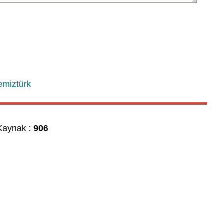
emiztürk
aynak :
906