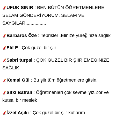
UFUK SINIR
: BEN BÜTÜN ÖĞRETMENLERE
SELAM GÖNDERİYORUM. SELAM VE
SAYGILAR................
Barbaros Öze
: Tebrikler .Elinize yüreğinize sağlık
Elif F
: Çok güzel bir şiir
Sabri turpal
: ÇOK GÜZEL BİR ŞİİR EMEĞİNİZE
SAĞLIK
Kemal Gül
: Bu şiir tüm öğretmenlere gitsin.
Sıtkı Bafralı
: Öğretmenleri çok sevmeliyiz.Zor ve
kutsal bir meslek
İzzet Aşiki
: Çok güzel bir şiir kutlarım