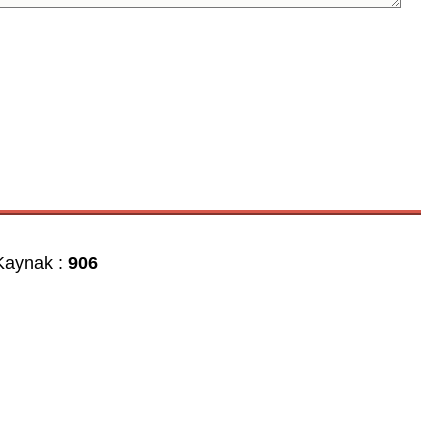
aynak :
906