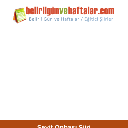
Seyit Onbaşı Şiiri