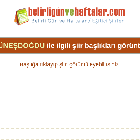
GÜNEŞDOĞDU
ile ilgili şiir başlıkları görü
Başlığa tıklayıp şiiri görüntüleyebilirsiniz.