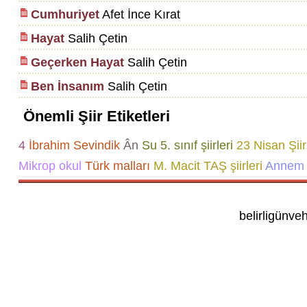
Cumhuriyet
Afet İnce Kırat
Hayat
Salih Çetin
Geçerken Hayat
Salih Çetin
Ben İnsanım
Salih Çetin
Önemli Şiir Etiketleri
4
İbrahim Sevindik
Ân
Su
5. sınıf şiirleri
23 Nisan Şiir
Mikrop
okul
Türk malları
M. Macit TAŞ şiirleri
Annem 
belirligünve