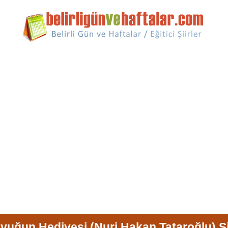
vuğun Hediyesi (Nuri Hakan Tataroğlu) Şi