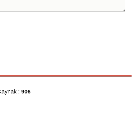
aynak :
906