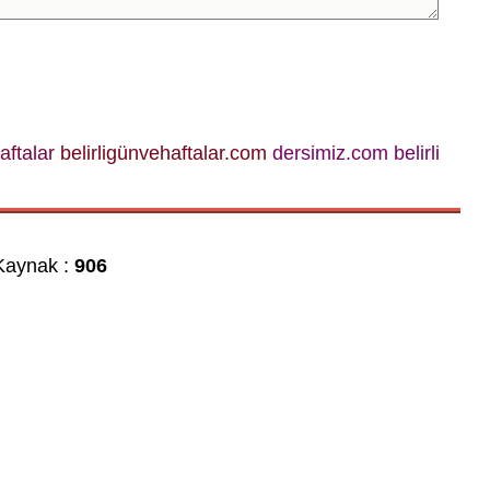
haftalar
belirligünvehaftalar.com
dersimiz.com belirli
aynak :
906