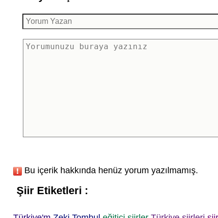
Bu içerik hakkında henüz yorum yazılmamış.
Şiir Etiketleri :
Türkiye'm
Zeki Tombul
eğitici şiirler
Türkiye şiirleri
şii