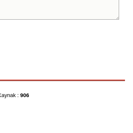
aynak :
906