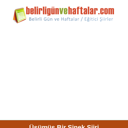
Üşümüş Bir Sinek Şiiri