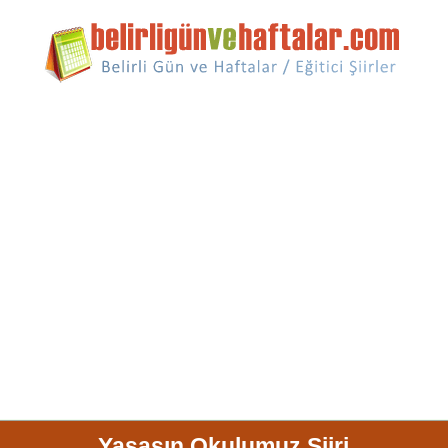
Yaşasın Okulumuz Şiiri