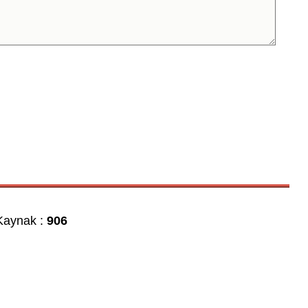
aynak :
906