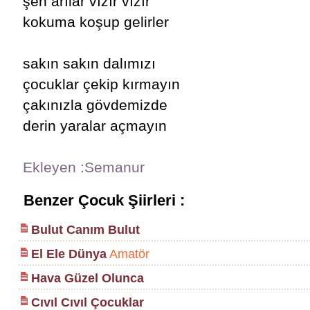
şen arılar vızır vızır
kokuma koşup gelirler
sakın sakın dalımızı
çocuklar çekip kırmayın
çakınızla gövdemizde
derin yaralar açmayın
Ekleyen :Semanur
Benzer Çocuk Şiirleri :
Bulut Canım Bulut
El Ele Dünya
Amatör
Hava Güzel Olunca
Cıvıl Cıvıl Çocuklar