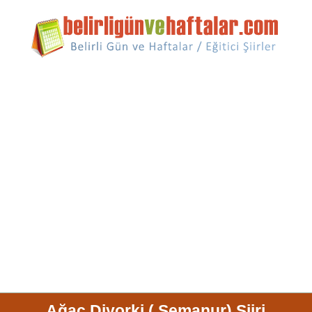
Ağaç Diyorki ( Semanur) Şiiri