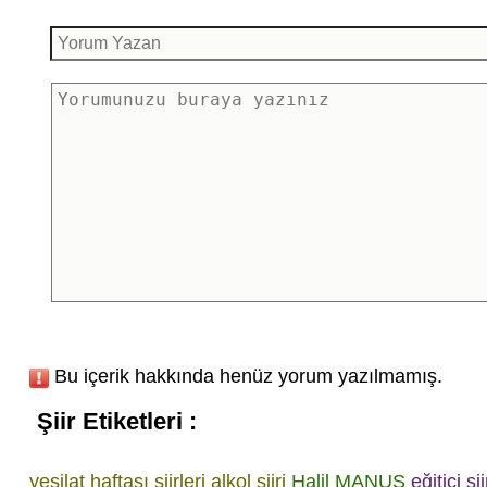
Bu içerik hakkında henüz yorum yazılmamış.
Şiir Etiketleri :
yeşilat haftası şiirleri
alkol şiiri
Halil MANUŞ
eğitici şii