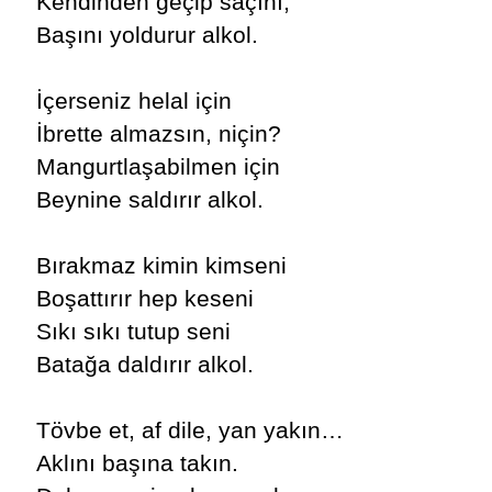
Kendinden geçip saçını,
Başını yoldurur alkol.
İçerseniz helal için
İbrette almazsın, niçin?
Mangurtlaşabilmen için
Beynine saldırır alkol.
Bırakmaz kimin kimseni
Boşattırır hep keseni
Sıkı sıkı tutup seni
Batağa daldırır alkol.
Tövbe et, af dile, yan yakın…
Aklını başına takın.