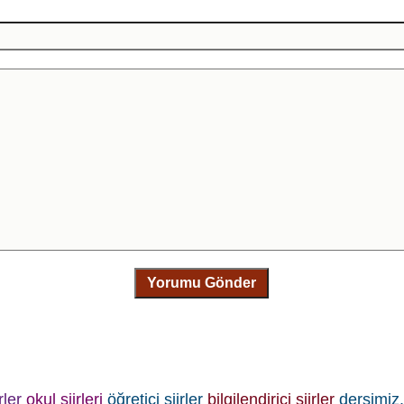
Yorumu Gönder
rler
okul şiirleri
öğretici şiirler
bilgilendirici şiirler
dersimiz.