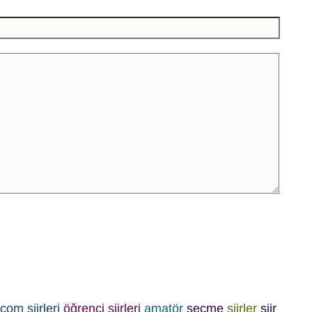
com şiirleri
öğrenci şiirleri
amatör
seçme
şiirler
şiir