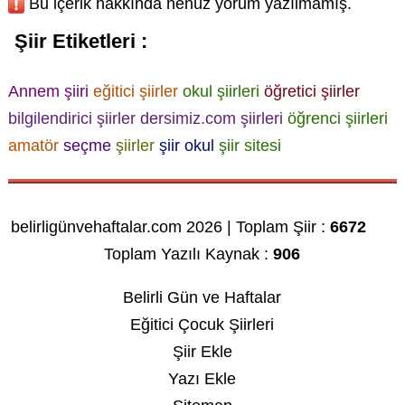
Bu içerik hakkında henüz yorum yazılmamış.
Şiir Etiketleri :
Annem şiiri
eğitici şiirler
okul şiirleri
öğretici şiirler
bilgilendirici şiirler
dersimiz.com şiirleri
öğrenci şiirleri
amatör
seçme
şiirler
şiir okul
şiir sitesi
belirligünvehaftalar.com 2026 | Toplam Şiir :
6672
Toplam Yazılı Kaynak :
906
Belirli Gün ve Haftalar
Eğitici Çocuk Şiirleri
Şiir Ekle
Yazı Ekle