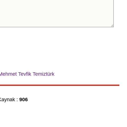
Mehmet Tevfik Temiztürk
aynak :
906