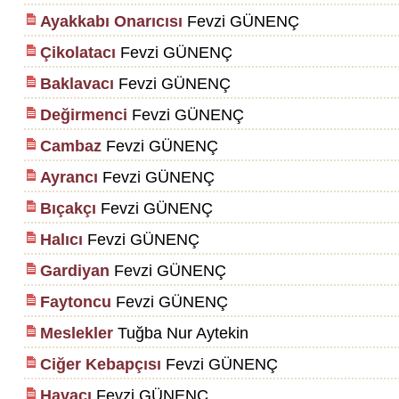
Ayakkabı Onarıcısı
Fevzi GÜNENÇ
Çikolatacı
Fevzi GÜNENÇ
Baklavacı
Fevzi GÜNENÇ
Değirmenci
Fevzi GÜNENÇ
Cambaz
Fevzi GÜNENÇ
Ayrancı
Fevzi GÜNENÇ
Bıçakçı
Fevzi GÜNENÇ
Halıcı
Fevzi GÜNENÇ
Gardiyan
Fevzi GÜNENÇ
Faytoncu
Fevzi GÜNENÇ
Meslekler
Tuğba Nur Aytekin
Ciğer Kebapçısı
Fevzi GÜNENÇ
Havacı
Fevzi GÜNENÇ