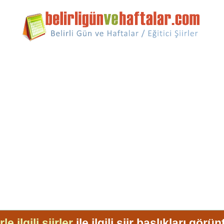
e ilgili şiirler
ile ilgili şiir başlıkları görü