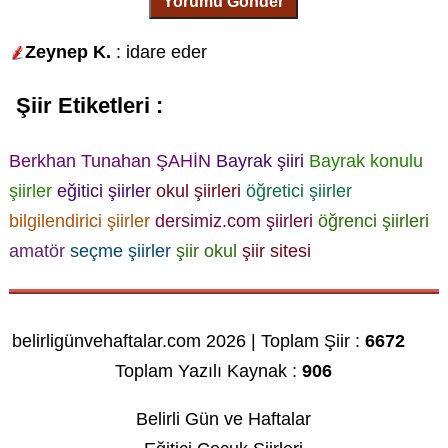
Yorumu Gönder
Zeynep K.
: idare eder
Şiir Etiketleri :
Berkhan Tunahan ŞAHİN
Bayrak şiiri
Bayrak konulu
şiirler
eğitici şiirler
okul şiirleri
öğretici şiirler
bilgilendirici şiirler
dersimiz.com şiirleri
öğrenci şiirleri
amatör
seçme
şiirler
şiir okul
şiir sitesi
belirligünvehaftalar.com 2026 | Toplam Şiir :
6672
Toplam Yazılı Kaynak :
906
Belirli Gün ve Haftalar